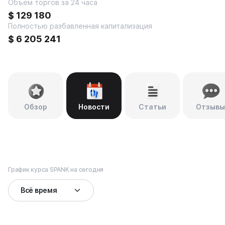
Объем торгов за 24 часа
$
129 180
Полностью разбавленная капитализация
$
6 205 241
Обзор
Новости
Статьи
Отзывы
График курса SPANK на сегодня