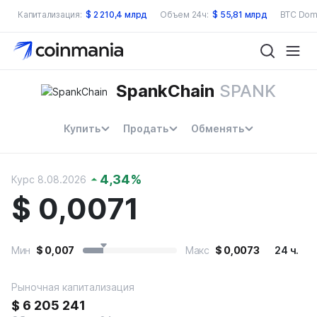
Капитализация:
$
2 210,4 млрд
Объем 24ч:
$
55,81 млрд
BTC Dom
SpankChain
SPANK
Купить
Продать
Обменять
4,34
%
Курс 8.08.2026
$
0,0071
Мин
$
0,007
Макс
$
0,0073
24 ч.
Рыночная капитализация
$
6 205 241