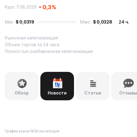
0,3
%
Курс 7.08.2026
Мин
$
0,0319
Макс
$
0,0328
24 ч.
Рыночная капитализация
Объем торгов за 24 часа
Полностью разбавленная капитализация
Обзор
Новости
Статьи
Отзывы
График курса NOX на сегодня