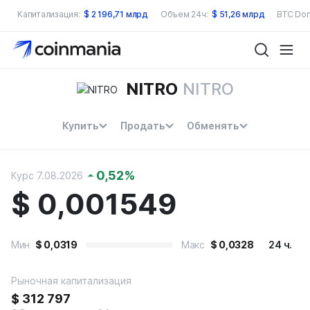
Капитализация:
$
2 196,71 млрд
Объем 24ч:
$
51,26 млрд
BTC Dom
NITRO
NITRO
Купить
Продать
Обменять
0,52
%
Курс 7.08.2026
$
0,001549
Мин
$
0,0319
Макс
$
0,0328
24 ч.
Рыночная капитализация
$
312 797