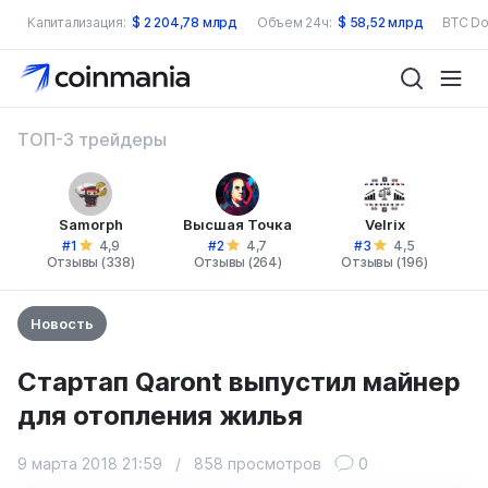
Капитализация:
$
2 204,78 млрд
Объем 24ч:
$
58,52 млрд
BTC Do
ТОП-3 трейдеры
Samorph
Высшая Точка
Velrix
#1
#2
#3
4,9
4,7
4,5
Отзывы (338)
Отзывы (264)
Отзывы (196)
Новость
Стартап Qaront выпустил майнер
для отопления жилья
9 марта 2018 21:59
/
858 просмотров
0