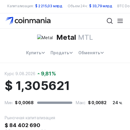
Капитализация:
$
2 215,03 млрд
Объем 24ч:
$
33,79 млрд
BTC Do
Metal
MTL
Купить
Продать
Обменять
9,81
%
Курс 9.08.2026
$
1,305621
Мин
$
0,0068
Макс
$
0,0082
24 ч.
Рыночная капитализация
$
84 402 690