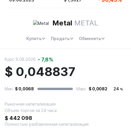
Metal
METAL
Купить
Продать
Обменять
7,8
%
Курс 9.08.2026
$
0,048837
Мин
$
0,0068
Макс
$
0,0082
24 ч.
Рыночная капитализация
Объем торгов за 24 часа
$
442 098
Полностью разбавленная капитализация