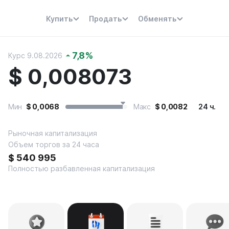
Купить
Продать
Обменять
7,8
%
Курс 9.08.2026
$
0,008073
Мин
$
0,0068
Макс
$
0,0082
24 ч.
Рыночная капитализация
Объем торгов за 24 часа
$
540 995
Полностью разбавленная капитализация