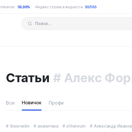
minance:
58,88%
Индекс страха и жадности
30/100
Статьи
Алекс Фор
Новичок
Все
Профи
блокчейн
аналитика
ethereum
Александр Иванов