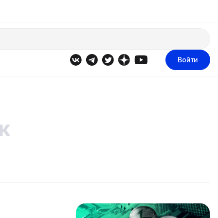
Войти
к