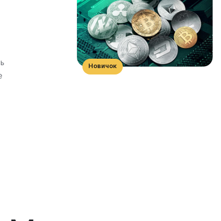
нь
Новичок
е