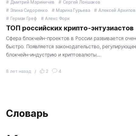
Дмитрий Мариничев
Сергей Лоншаков
Элина Сидоренко
Марина Гурьева
Алексей Архипов
Герман Греф
Алекс Форк
ТОП российских крипто-энтузиастов
Сфера блокчейн-проектов в России развивается оче
быстро. Появляется законодательство, регулирующе
блокчейн-индустрию и криптовалюты….
8 лет назад
/
2
4
Словарь