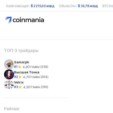
Капитализация:
$
2 215,03 млрд
Объем 24ч:
$
33,79 млрд
BTC Do
оиск по сайту
ТОП-3 трейдеры
Samorph
#1
Отзывы (338)
4,9
Высшая Точка
#2
Отзывы (264)
4,7
Velrix
#3
Отзывы (196)
4,5
Рейтинг