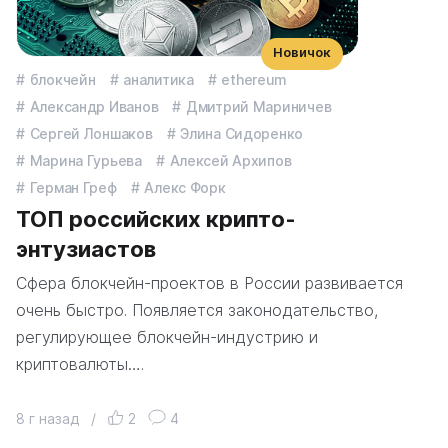
Новичок
блокчейн
аналитика
ethereum
Александр Иванов
Дмитрий Мариничев
Сергей Лоншаков
Элина Сидоренко
Марина Гурьева
Алексей Архипов
Герман Греф
Алекс Форк
ТОП российских крипто-
энтузиастов
Сфера блокчейн-проектов в России развивается
очень быстро. Появляется законодательство,
регулирующее блокчейн-индустрию и
криптовалюты….
8 г назад
/
2
4