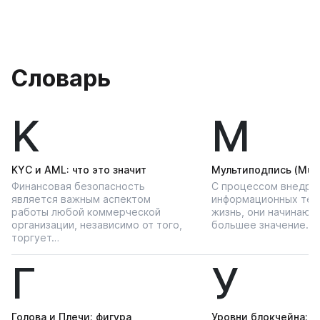
Словарь
K
М
KYС и AML: что это значит
Мультиподпись (Multi
Финансовая безопасность
С процессом внедре
является важным аспектом
информационных тех
работы любой коммерческой
жизнь, они начинают
организации, независимо от того,
большее значение…
торгует…
Г
У
Голова и Плечи: фигура
Уровни блокчейна: чт