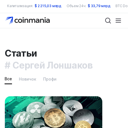
Капитализация:
$
2 215,03 млрд
Объем 24ч:
$
33,79 млрд
BTC Do
Статьи
Сергей Лоншаков
Все
Новичок
Профи