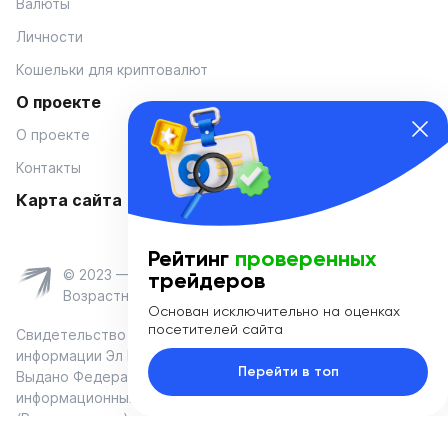
Валюты
Личности
Кошельки для криптовалют
О проекте
О проекте
Контакты
Карта сайта
Рейтинг
проверенных
© 2023 — Coinmania
трейдеров
Возрастное ограничение 16+
Основан исключительно на оценках
посетителей сайта
Свидетельство о регистрации средства массовой
информации Эл № ФС 77-74908 от «25» января 2019 г.
Перейти в топ
Выдано Федеральной службой по надзору в сфере связи,
информационных технологий и массовых коммуникаций
(Роскомнадзор)