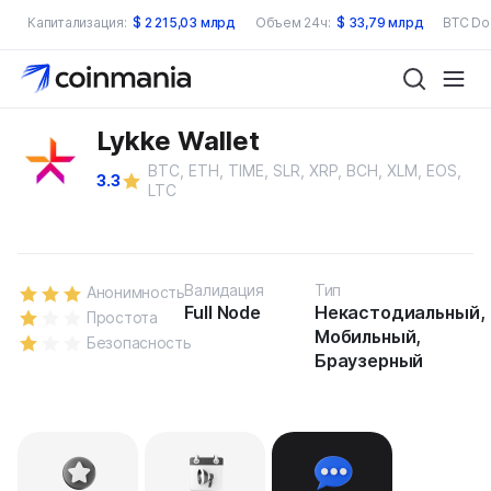
Капитализация:
$
2 215,03 млрд
Объем 24ч:
$
33,79 млрд
BTC Do
Lykke Wallet
BTC, ETH, TIME, SLR, XRP, BCH, XLM, EOS,
3.3
LTC
Валидация
Тип
Анонимность
Full Node
Некастодиальный,
Простота
Мобильный,
Безопасность
Браузерный