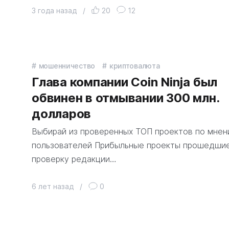
3 года назад
/
20
12
мошенничество
криптовалюта
Глава компании Coin Ninja был
обвинен в отмывании 300 млн.
долларов
Выбирай из проверенных ТОП проектов по мне
пользователей Прибыльные проекты прошедши
проверку редакции…
6 лет назад
/
0