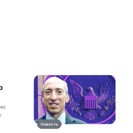
р
нию
е
Новость