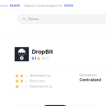
nance:
58,83%
Индекс страха и жадности
31/100
DropBit
3.1
BTC
Валидация
Анонимность
Centralized
Простота
Безопасность