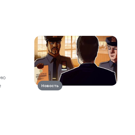
нию
е
Новость