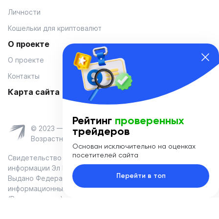
Личности
Кошельки для криптовалют
О проекте
О проекте
Контакты
Карта сайта
Рейтинг
проверенных
© 2023 — Coinmania
трейдеров
Возрастное ограничение 16+
Основан исключительно на оценках
посетителей сайта
Свидетельство о регистрации средства массовой
информации Эл № ФС 77-74908 от «25» января 2019 г.
Перейти в топ
Выдано Федеральной службой по надзору в сфере связи,
информационных технологий и массовых коммуникаций
(Роскомнадзор)