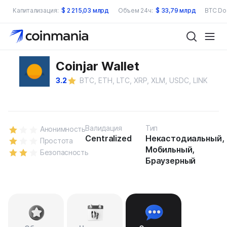
Капитализация:
$
2 215,03 млрд
Объем 24ч:
$
33,79 млрд
BTC Do
Coinjar Wallet
3.2
BTC, ETH, LTC, XRP, XLM, USDC, LINK
Валидация
Тип
Анонимность
Centralized
Некастодиальный,
Простота
Мобильный,
Безопасность
Браузерный