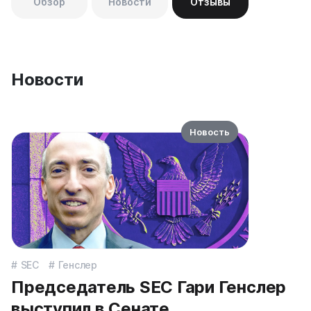
Обзор
Новости
Отзывы
Новости
Новость
SEC
Генслер
Председатель SEC Гари Генслер
выступил в Сенате