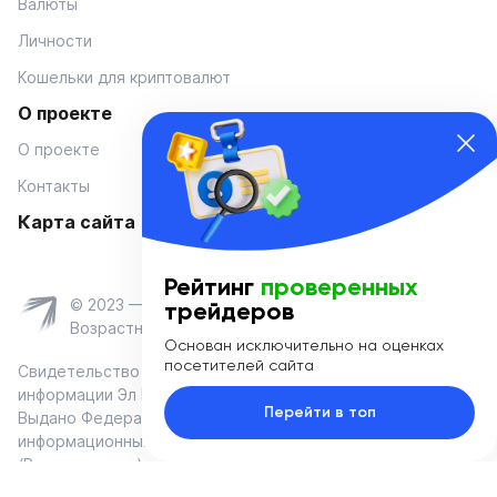
Валюты
Личности
Кошельки для криптовалют
О проекте
О проекте
Контакты
Карта сайта
Рейтинг
проверенных
© 2023 — Coinmania
трейдеров
Возрастное ограничение 16+
Основан исключительно на оценках
посетителей сайта
Свидетельство о регистрации средства массовой
информации Эл № ФС 77-74908 от «25» января 2019 г.
Перейти в топ
Выдано Федеральной службой по надзору в сфере связи,
информационных технологий и массовых коммуникаций
(Роскомнадзор)