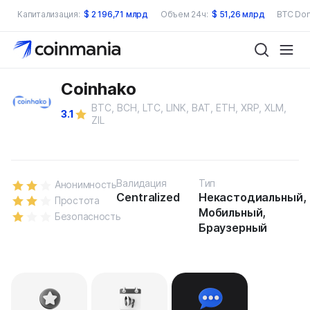
Капитализация:
$
2 196,71 млрд
Объем 24ч:
$
51,26 млрд
BTC Dom
Coinhako
BTC, BCH, LTC, LINK, BAT, ETH, XRP, XLM,
3.1
ZIL
Валидация
Тип
Анонимность
Centralized
Некастодиальный,
Простота
Мобильный,
Безопасность
Браузерный