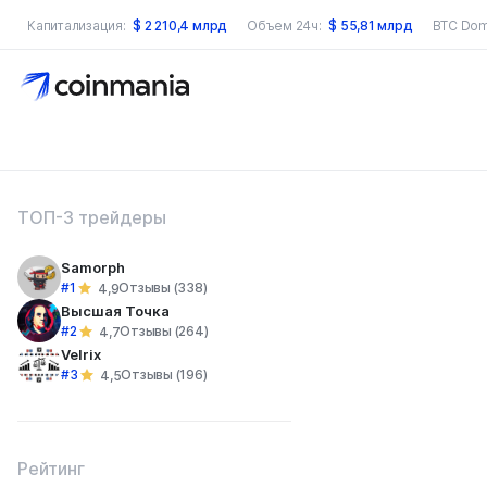
Капитализация:
$
2 210,4 млрд
Объем 24ч:
$
55,81 млрд
BTC Dom
оиск по сайту
ТОП-3 трейдеры
Samorph
#1
Отзывы (338)
4,9
Высшая Точка
#2
Отзывы (264)
4,7
Velrix
#3
Отзывы (196)
4,5
Рейтинг