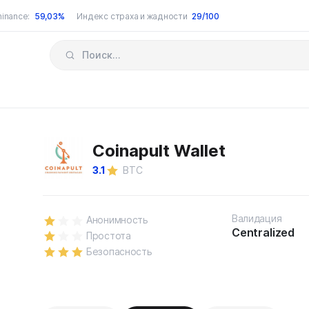
inance:
59,03%
Индекс страха и жадности
29/100
Coinapult Wallet
3.1
BTC
Валидация
Анонимность
Centralized
Простота
Безопасность