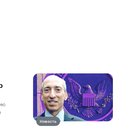
р
нию
е
Новость