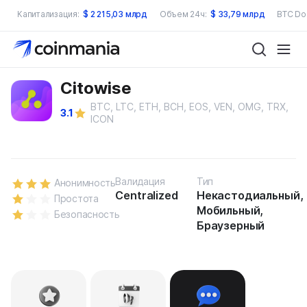
Капитализация:
$
2 215,03 млрд
Объем 24ч:
$
33,79 млрд
BTC Do
Citowise
BTC, LTC, ETH, BCH, EOS, VEN, OMG, TRX,
3.1
ICON
Валидация
Тип
Анонимность
Centralized
Некастодиальный,
Простота
Мобильный,
Безопасность
Браузерный