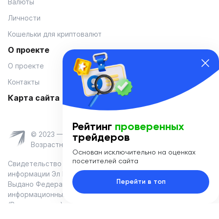
Валюты
Личности
Кошельки для криптовалют
О проекте
О проекте
Контакты
Карта сайта
Рейтинг
проверенных
© 2023 — Coinmania
трейдеров
Возрастное ограничение 16+
Основан исключительно на оценках
посетителей сайта
Свидетельство о регистрации средства массовой
информации Эл № ФС 77-74908 от «25» января 2019 г.
Перейти в топ
Выдано Федеральной службой по надзору в сфере связи,
информационных технологий и массовых коммуникаций
(Роскомнадзор)