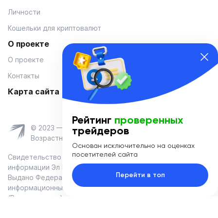
Личности
Кошельки для криптовалют
О проекте
О проекте
Контакты
Карта сайта
Рейтинг
проверенных
© 2023 — Coinmania
трейдеров
Возрастное ограничение 16+
Основан исключительно на оценках
посетителей сайта
Свидетельство о регистрации средства массовой
информации Эл № ФС 77-74908 от «25» января 2019 г.
Перейти в топ
Выдано Федеральной службой по надзору в сфере связи,
информационных технологий и массовых коммуникаций
(Роскомнадзор)