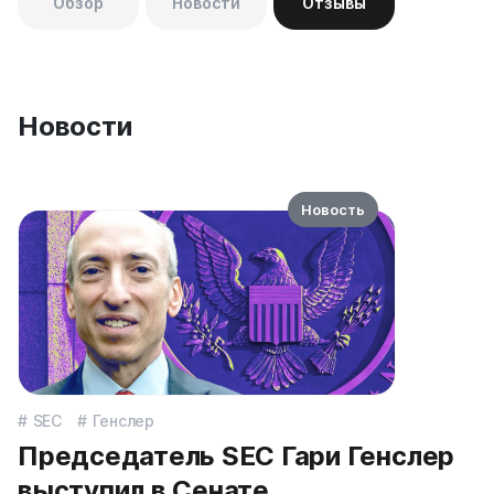
Обзор
Новости
Отзывы
Новости
Новость
SEC
Генслер
Председатель SEC Гари Генслер
выступил в Сенате