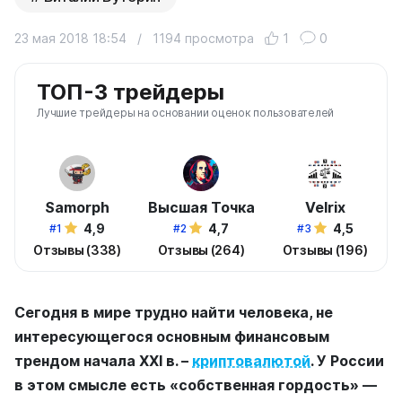
23 мая 2018 18:54
/
1194 просмотра
1
0
ТОП-3 трейдеры
Лучшие трейдеры на основании оценок пользователей
Samorph
Высшая Точка
Velrix
4,9
4,7
4,5
#1
#2
#3
Отзывы (338)
Отзывы (264)
Отзывы (196)
Сегодня в мире трудно найти человека, не
интересующегося основным финансовым
трендом начала XXI в. –
криптовалютой
. У России
в этом смысле есть «собственная гордость» —