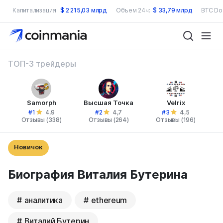
Капитализация:
$
2 215,03 млрд
Объем 24ч:
$
33,79 млрд
BTC Do
ТОП-3 трейдеры
Samorph
Высшая Точка
Velrix
#1
#2
#3
4,9
4,7
4,5
Отзывы (338)
Отзывы (264)
Отзывы (196)
Новичок
Биография Виталия Бутерина
аналитика
ethereum
Виталий Бутерин