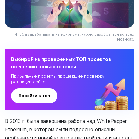
Чтобы зарабатывать на эфириуме, нужно разобраться во всех
нюансах.
Выбирай из проверенных ТОП проектов
по мнению пользователей
Прибыльные проекты прошедшие проверку
редакции сайта
Перейти в топ
В 2013 г. была завершена работа над WhitePapper
Ethereum, в котором были подробно описаны
особенности новой криптовалютной сети и выгоды