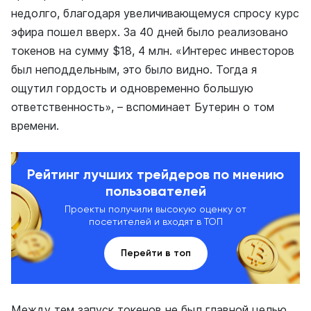
недолго, благодаря увеличивающемуся спросу курс
эфира пошел вверх. За 40 дней было реализовано
токенов на сумму $18, 4 млн. «Интерес инвесторов
был неподдельным, это было видно. Тогда я
ощутил гордость и одновременно большую
ответственность», – вспоминает Бутерин о том
времени.
Рейтинг лучших трейдеров по мнению
пользователей
Проекты получили высокую оценку от
посетителей и входят в ТОП
Перейти в топ
Между тем запуск токенов не был главной целью