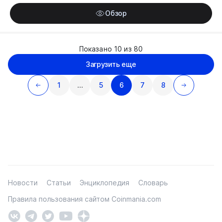
Обзор
Показано 10 из 80
Загрузить еще
1
…
5
6
7
8
Новости
Статьи
Энциклопедия
Словарь
Правила пользования сайтом Coinmania.com