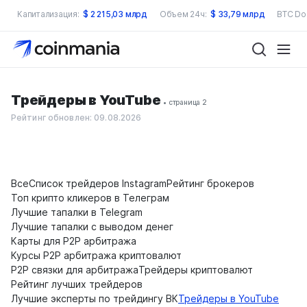
Капитализация:
$
2 215,03 млрд
Объем 24ч:
$
33,79 млрд
BTC Do
Трейдеры в YouTube
• страница 2
Рейтинг обновлен: 09.08.2026
Все
Список трейдеров Instagram
Рейтинг брокеров
Топ крипто кликеров в Телеграм
Лучшие тапалки в Telegram
Лучшие тапалки с выводом денег
Карты для P2P арбитража
Курсы P2P арбитража криптовалют
P2P связки для арбитража
Трейдеры криптовалют
Рейтинг лучших трейдеров
Лучшие эксперты по трейдингу ВК
Трейдеры в YouTube