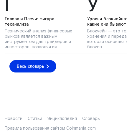
Г
У
Голова и Плечи: фигура
Уровни блокчейна: чт
теханализа
какие они бывают
Технический анализ финансовых
Блокчейн — это техн
рынков является важным
хранения и передачи
инструментом для трейдеров и
которая основана на
инвесторов, позволяя им…
блоков….
Весь словарь
Новости
Статьи
Энциклопедия
Словарь
Правила пользования сайтом Coinmania.com