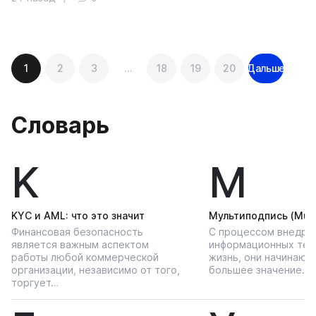
Навигация
1
2
3
…
18
19
20
Дальше
по
записям
Словарь
K
М
KYС и AML: что это значит
Мультиподпись (Multi
Финансовая безопасность
С процессом внедре
является важным аспектом
информационных тех
работы любой коммерческой
жизнь, они начинают
организации, независимо от того,
большее значение…
торгует…