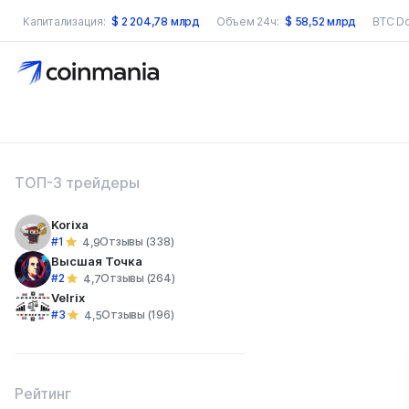
Капитализация:
$
2 204,78 млрд
Объем 24ч:
$
58,52 млрд
BTC D
оиск по сайту
ТОП-3 трейдеры
Korixa
#1
Отзывы (338)
4,9
Высшая Точка
#2
Отзывы (264)
4,7
Velrix
#3
Отзывы (196)
4,5
Рейтинг