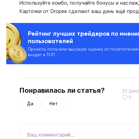
Используйте комбо, получайте бонусы и наслаж
Карточки от Dropee сделают ваш день ещё проду
Рейтинг лучших трейдеров по мнен
пользователей
Проекты получили высокую оценку от посетителей
входят в ТОП
Понравилась ли статья?
20 дека
0
Да
Нет
Ваш комментарий...