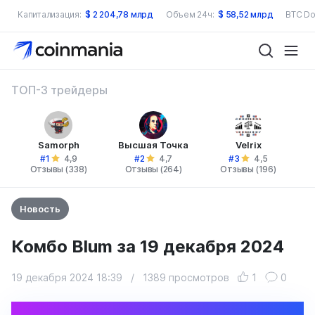
Капитализация:
$
2 204,78 млрд
Объем 24ч:
$
58,52 млрд
BTC Do
ТОП-3 трейдеры
Samorph
Высшая Точка
Velrix
#1
#2
#3
4,9
4,7
4,5
Отзывы (338)
Отзывы (264)
Отзывы (196)
Новость
Комбо Blum за 19 декабря 2024
19 декабря 2024 18:39
/
1389 просмотров
1
0