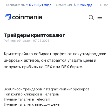
Капитализация:
$
2 196,71 млрд
Объем 24ч:
$
51,26 млрд
BTC Dom
Трейдеры криптовалют
Рейтинг обновлен: 07.08.2026
Криптотрейдер собирает профит от покупки/продажи
цифровых активов, он старается угадать цены и
получить прибыль на CEX или DEX бирже.
Все
Список трейдеров Instagram
Рейтинг брокеров
Топ крипто кликеров в Телеграм
Лучшие тапалки в Telegram
Лучшие тапалки с выводом денег