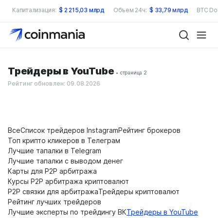
Капитализация:
$
2 215,03 млрд
Объем 24ч:
$
33,79 млрд
BTC Do
Трейдеры в YouTube
• страница 2
Рейтинг обновлен: 09.08.2026
Все
Список трейдеров Instagram
Рейтинг брокеров
Топ крипто кликеров в Телеграм
Лучшие тапалки в Telegram
Лучшие тапалки с выводом денег
Карты для P2P арбитража
Курсы P2P арбитража криптовалют
P2P связки для арбитража
Трейдеры криптовалют
Рейтинг лучших трейдеров
Лучшие эксперты по трейдингу ВК
Трейдеры в YouTube