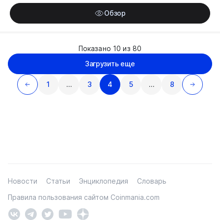
Обзор
Показано 10 из 80
Загрузить еще
1
…
3
4
5
…
8
Новости
Статьи
Энциклопедия
Словарь
Правила пользования сайтом Coinmania.com