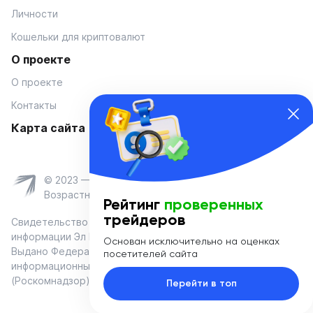
Личности
Кошельки для криптовалют
О проекте
О проекте
Контакты
Карта сайта
© 2023 — Coinmania
Возрастное ограничение 16+
Рейтинг
проверенных
трейдеров
Свидетельство о регистрации средства массовой
информации Эл № ФС 77-74908 от «25» января 2019 г.
Основан исключительно на оценках
Выдано Федеральной службой по надзору в сфере связи,
посетителей сайта
информационных технологий и массовых коммуникаций
(Роскомнадзор)
Перейти в топ