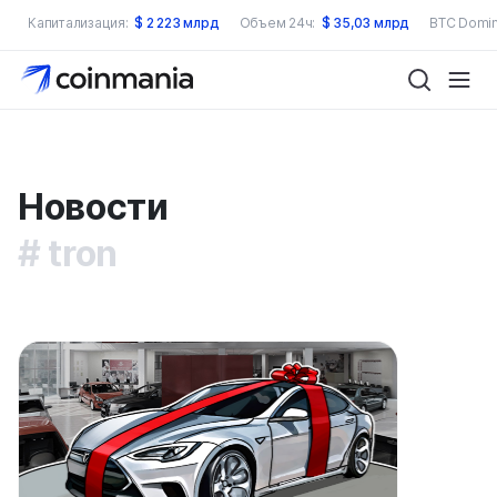
Капитализация:
$
2 223 млрд
Объем 24ч:
$
35,03 млрд
BTC Domin
Новости
tron