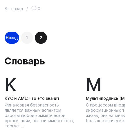
8 г назад
/
0
Навигация
Назад
1
2
по
записям
Словарь
K
М
KYС и AML: что это значит
Мультиподпись (Multi
Финансовая безопасность
С процессом внедре
является важным аспектом
информационных тех
работы любой коммерческой
жизнь, они начинают
организации, независимо от того,
большее значение…
торгует…