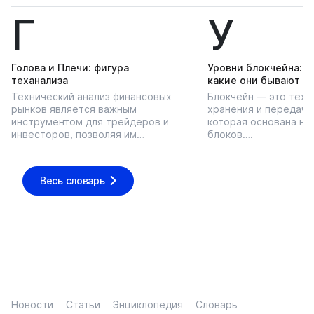
Г
У
Голова и Плечи: фигура
Уровни блокчейна: чт
теханализа
какие они бывают
Технический анализ финансовых
Блокчейн — это техн
рынков является важным
хранения и передачи
инструментом для трейдеров и
которая основана на
инвесторов, позволяя им…
блоков….
Весь словарь
Новости
Статьи
Энциклопедия
Словарь