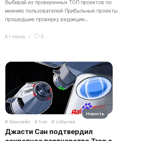
Выбирай из проверенных ТОП проектов по
мнению пользователей Прибыльные проекты
прошедшие проверку редакции…
8 г назад
/
6
Новость
блокчейн
tron
события
Джасти Сан подтвердил
секретное партнерство Tron с