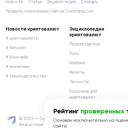
Новости
Статьи
Энциклопедия
Словарь
Правила пользования сайтом Coinmania.com
Новости криптовалют
Энциклопедия
криптовалют
# криптовалюта
Производители
# биткоин
Пулы
# блокчейн
Майнинг
# аналитика
Валюты
# законодательство
Личности
Кошельки для
криптовалют
Рейтинг
проверенных
© 2023 — Coinmania
Основан исключительно на оцен
Возрастное ограничение 16+
сайта