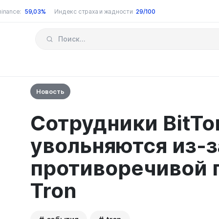
inance:
59,03%
Индекс страха и жадности
29/100
Новость
Сотрудники BitTo
увольняются из-з
противоречивой 
Tron