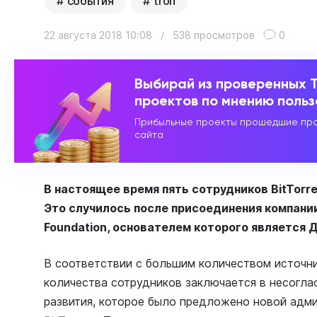
события
tron
22 августа 2018 10:08
/
538 просмотров
0
Выбирай из проверенных 
проектов по мнению поль
Прибыльные проекты прошедшие про
сайта
В настоящее время пять сотрудников BitTorre
Это случилось после присоединения компании
Foundation, основателем которого является 
В соответствии с большим количеством источни
количества сотрудников заключается в несогла
развития, которое было предложено новой адм