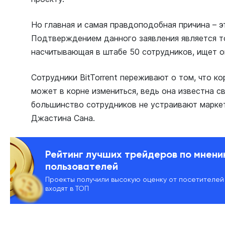
Но главная и самая правдоподобная причина – э
Подтверждением данного заявления является то
насчитывающая в штабе 50 сотрудников, ищет о
Сотрудники BitTorrent переживают о том, что к
может в корне измениться, ведь она известна 
большинство сотрудников не устраивают марке
Джастина Сана.
Рейтинг лучших трейдеров по мнен
пользователей
Проекты получили высокую оценку от посетителей
входят в ТОП