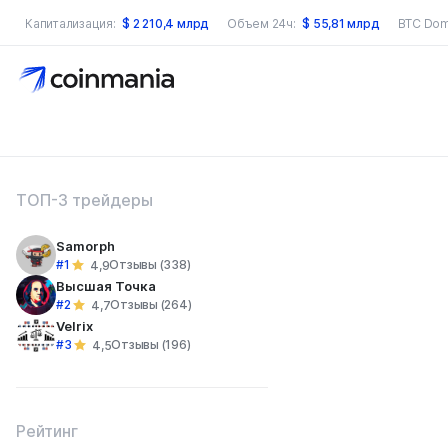
Капитализация:
$
2 210,4 млрд
Объем 24ч:
$
55,81 млрд
BTC Dom
оиск по сайту
ТОП-3 трейдеры
Samorph
#1
Отзывы (338)
4,9
Высшая Точка
#2
Отзывы (264)
4,7
Velrix
#3
Отзывы (196)
4,5
Рейтинг