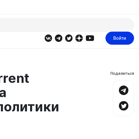
Войти
rrent
Поделиться
а
политики