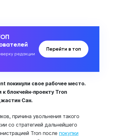
ТОП
зователей
Перейти в топ
верку редакции
nt покинули свое рабочее место.
 к блокчейн-проекту Tron
Джастин Сан.
ков, причина увольнения такого
сии со стратегией дальнейшего
инистрацией Tron после
покупки