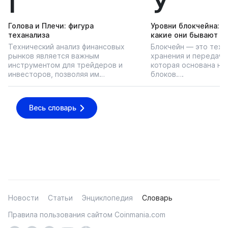
Г
У
Голова и Плечи: фигура
Уровни блокчейна: чт
теханализа
какие они бывают
Технический анализ финансовых
Блокчейн — это техн
рынков является важным
хранения и передачи
инструментом для трейдеров и
которая основана на
инвесторов, позволяя им…
блоков….
Весь словарь
Новости
Статьи
Энциклопедия
Словарь
Правила пользования сайтом Coinmania.com