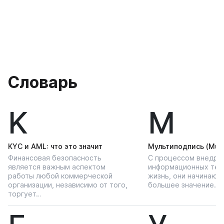
Словарь
K
М
KYС и AML: что это значит
Мультиподпись (Multi
Финансовая безопасность
С процессом внедре
является важным аспектом
информационных тех
работы любой коммерческой
жизнь, они начинают
организации, независимо от того,
большее значение…
торгует…