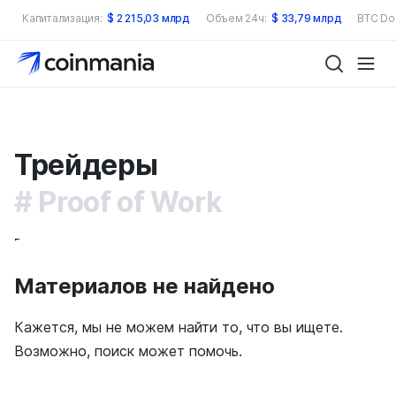
Капитализация:
$
2 215,03 млрд
Объем 24ч:
$
33,79 млрд
BTC Do
Трейдеры
Proof of Work
Все
Новичок
Профи
Материалов не найдено
Кажется, мы не можем найти то, что вы ищете.
Возможно, поиск может помочь.