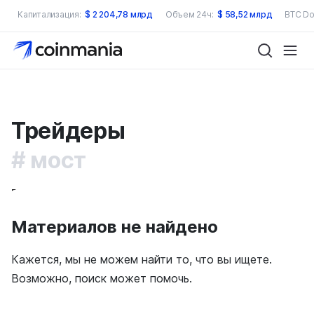
Капитализация:
$
2 204,78 млрд
Объем 24ч:
$
58,52 млрд
BTC Do
Трейдеры
мост
Все
Новичок
Профи
Материалов не найдено
Кажется, мы не можем найти то, что вы ищете.
Возможно, поиск может помочь.