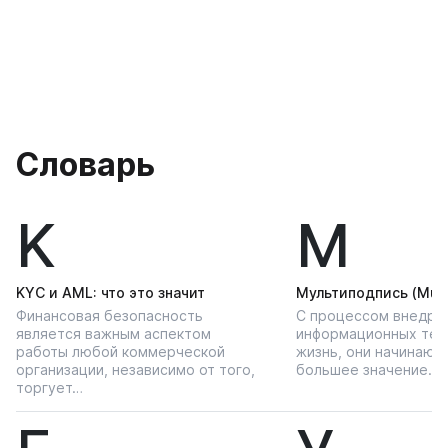
Словарь
K
М
KYС и AML: что это значит
Мультиподпись (Multi
Финансовая безопасность
С процессом внедре
является важным аспектом
информационных тех
работы любой коммерческой
жизнь, они начинают
организации, независимо от того,
большее значение…
торгует…