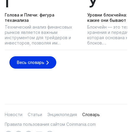
Г
У
Голова и Плечи: фигура
Уровни блокчейна: чт
теханализа
какие они бывают
Технический анализ финансовых
Блокчейн — это техн
рынков является важным
хранения и передачи
инструментом для трейдеров и
которая основана на
инвесторов, позволяя им…
блоков….
Весь словарь
Новости
Статьи
Энциклопедия
Словарь
Правила пользования сайтом Coinmania.com