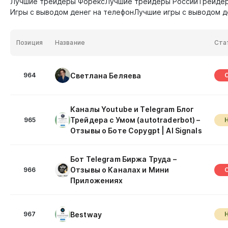
Лучшие трейдеры Форекс
Лучшие трейдеры России
Трейде
Игры с выводом денег на телефон
Лучшие игры с выводом д
Позиция
Название
Ста
Светлана Беляева
964
Каналы Youtube и Telegram Блог
Трейдера с Умом (autotraderbot) –
965
Отзывы о Боте Copygpt | AI Signals
Бот Telegram Биржа Труда –
Отзывы о Каналах и Мини
966
Приложениях
Bestway
967