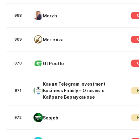
Morzh
968
Метелка
969
Gt Pool Io
970
Канал Telegram Investment
Business Family – Отзывы о
971
Кайрате Бермуканове
Seojob
972