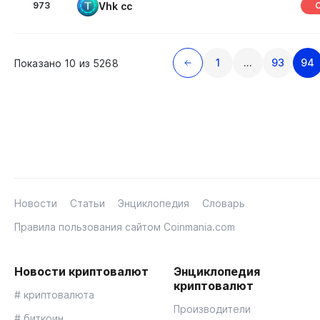
Vhk cc
973
1
…
93
94
Показано 10 из 5268
Новости
Статьи
Энциклопедия
Словарь
Правила пользования сайтом Coinmania.com
Новости криптовалют
Энциклопедия
криптовалют
# криптовалюта
Производители
# биткоин