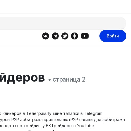
Войти
ейдеров
• страница 2
о кликеров в Телеграм
Лучшие тапалки в Telegram
Курсы P2P арбитража криптовалют
P2P связки для арбитража
ксперты по трейдингу ВК
Трейдеры в YouTube