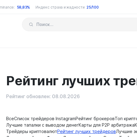
minance:
58,83%
Индекс страха и жадности
25/100
Рейтинг лучших тр
Рейтинг обновлен: 08.08.2026
Все
Список трейдеров Instagram
Рейтинг брокеров
Топ крипт
Лучшие тапалки с выводом денег
Карты для P2P арбитража
Трейдеры криптовалют
Рейтинг лучших трейдеров
Лучшие э