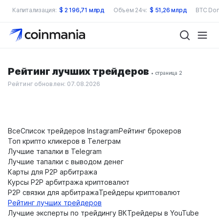
Капитализация:
$
2 196,71 млрд
Объем 24ч:
$
51,26 млрд
BTC Dom
Рейтинг лучших трейдеров
• страница 2
Рейтинг обновлен: 07.08.2026
Все
Список трейдеров Instagram
Рейтинг брокеров
Топ крипто кликеров в Телеграм
Лучшие тапалки в Telegram
Лучшие тапалки с выводом денег
Карты для P2P арбитража
Курсы P2P арбитража криптовалют
P2P связки для арбитража
Трейдеры криптовалют
Рейтинг лучших трейдеров
Лучшие эксперты по трейдингу ВК
Трейдеры в YouTube