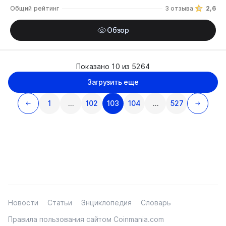
Общий рейтинг
3 отзыва
2,6
Обзор
Показано 10 из 5264
Загрузить еще
1
…
102
103
104
…
527
Новости
Статьи
Энциклопедия
Словарь
Правила пользования сайтом Coinmania.com