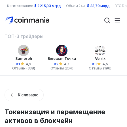
Капитализация:
$
2 215,03 млрд
Объем 24ч:
$
33,79 млрд
BTC Do
ТОП-3 трейдеры
Samorph
Высшая Точка
Velrix
#1
#2
#3
4,9
4,7
4,5
Отзывы (338)
Отзывы (264)
Отзывы (196)
К словарю
Токенизация и перемещение
активов в блокчейн