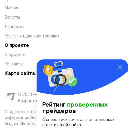
Майнинг
Валюты
Личности
Кошельки для криптовалют
О проекте
О проекте
Контакты
Карта сайта
© 2023 — Coinmania
Возрастное ограничение 16+
Рейтинг
проверенных
трейдеров
Свидетельство о регистрации средства массовой
информации Эл № ФС 77-74908 от «25» января 2019 г.
Основан исключительно на оценках
Выдано Федеральной службой по надзору в сфере связи,
посетителей сайта