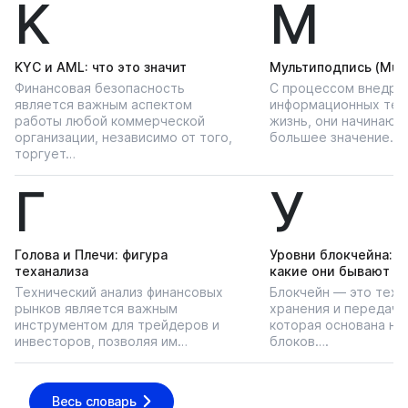
K
М
KYС и AML: что это значит
Мультиподпись (Multi
Финансовая безопасность
С процессом внедре
является важным аспектом
информационных тех
работы любой коммерческой
жизнь, они начинают
организации, независимо от того,
большее значение…
торгует…
Г
У
Голова и Плечи: фигура
Уровни блокчейна: чт
теханализа
какие они бывают
Технический анализ финансовых
Блокчейн — это техн
рынков является важным
хранения и передачи
инструментом для трейдеров и
которая основана на
инвесторов, позволяя им…
блоков….
Весь словарь