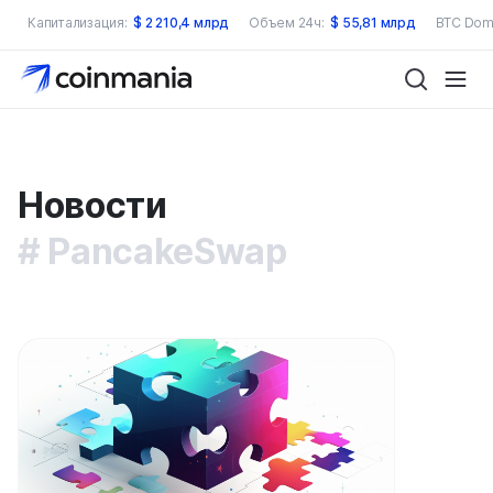
Капитализация:
$
2 210,4 млрд
Объем 24ч:
$
55,81 млрд
BTC Dom
Новости
PancakeSwap