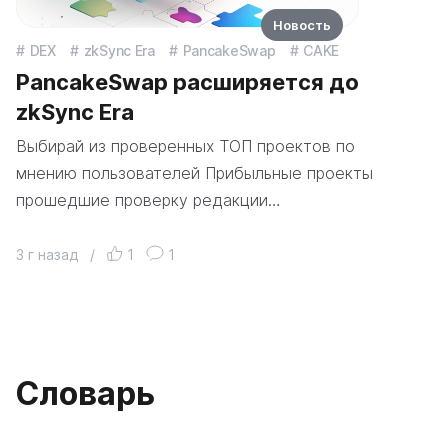
Новость
DEX
zkSync Era
PancakeSwap
CAKE
PancakeSwap расширяется до
zkSync Era
Выбирай из проверенных ТОП проектов по
мнению пользователей Прибыльные проекты
прошедшие проверку редакции…
3 г назад
/
1
1
Словарь