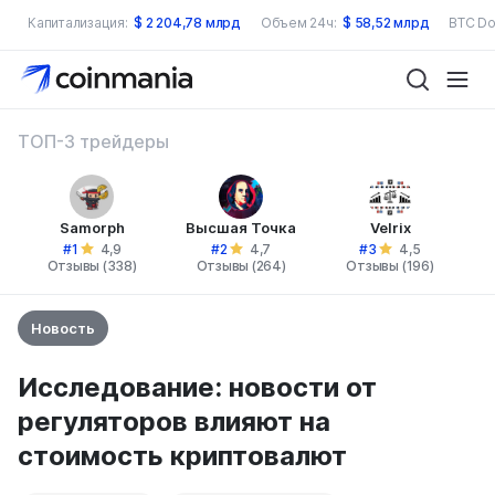
Капитализация:
$
2 204,78 млрд
Объем 24ч:
$
58,52 млрд
BTC Do
ТОП-3 трейдеры
Samorph
Высшая Точка
Velrix
#1
#2
#3
4,9
4,7
4,5
Отзывы (338)
Отзывы (264)
Отзывы (196)
Новость
Исследование: новости от
регуляторов влияют на
стоимость криптовалют