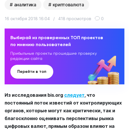
аналитика
криптовалюта
16 октября 2018 16:04
/
418 просмотров
0
Выбирай из проверенных ТОП проектов
по мнению пользователей
Прибыльные проекты прошедшие проверку
редакции сайта
Перейти в топ
Из исследования bis.org
следует
, что
постоянный поток известий от контролирующих
органов, которые могут как критически, так и
благосклонно оценивать перспективы рынка
цифровых валют, прямым образом влияют на