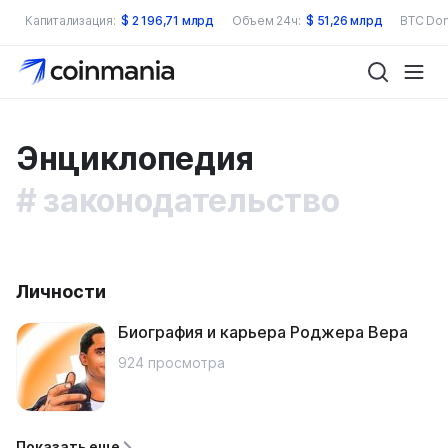
Капитализация:
$
2 196,71 млрд
Объем 24ч:
$
51,26 млрд
BTC Dom
Энциклопедия
# законодательство
Личности
Биография и карьера Роджера Вера
924 просмотра
Показать еще