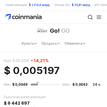
Капитализация:
$
2 210,4 млрд
Объем 24ч:
$
55,81 млрд
BTC Dom
Go!
GO
Купить
Продать
Обменять
14,21
%
Курс 8.08.2026
$
0,005197
Мин
$
0,0049
Макс
$
0,0062
24 ч.
Рыночная капитализация
$
6 442 697