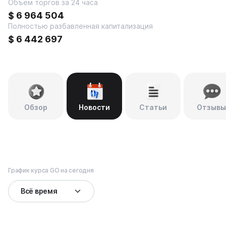
Объем торгов за 24 часа
$
6 964 504
Полностью разбавленная капитализация
$
6 442 697
Обзор
Новости
Статьи
Отзывы
График курса GO на сегодня