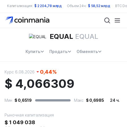
Капитализация:
$
2 204,78 млрд
Объем 24ч:
$
58,52 млрд
BTC Do
EQUAL
EQUAL
Купить
Продать
Обменять
0,44
%
Курс 6.08.2026
$
4,066309
Мин
$
0,6519
Макс
$
0,6985
24 ч.
Рыночная капитализация
$
1 049 038