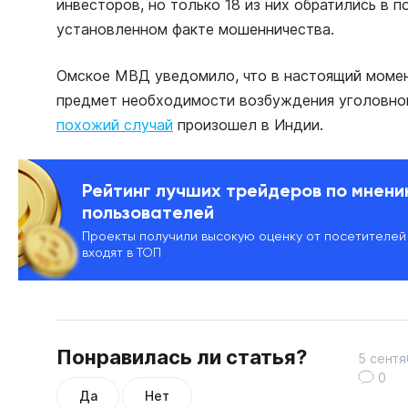
инвесторов, но только 18 из них обратились в 
установленном факте мошенничества.
Омское МВД уведомило, что в настоящий момен
предмет необходимости возбуждения уголовног
похожий случай
произошел в Индии.
Рейтинг лучших трейдеров по мнен
пользователей
Проекты получили высокую оценку от посетителей
входят в ТОП
Понравилась ли статья?
5 сентя
0
Да
Нет