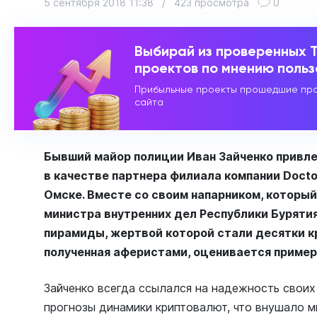
5 сентября 2018 11:38
/
423 просмотра
0
Выбирай из проверенных 
проектов по мнению поль
Прибыльные проекты прошедшие про
сайта
Бывший майор полиции Иван Зайченко привле
в качестве партнера филиала компании Docto
Омске. Вместе со своим напарником, который
министра внутренних дел Республики Бурятия
пирамиды, жертвой которой стали десятки к
полученная аферистами, оценивается примерн
Зайченко всегда ссылался на надежность своих
прогнозы динамики криптовалют, что внушало м