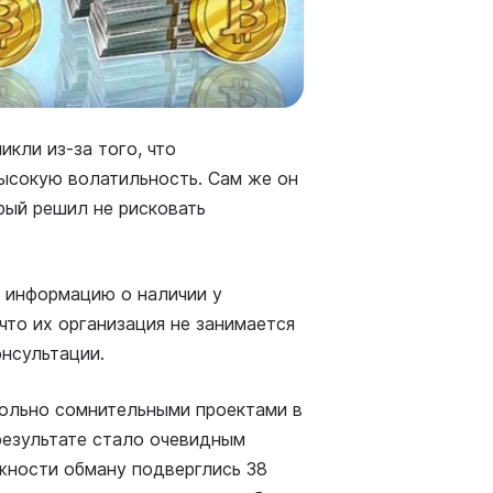
икли из-за того, что
ысокую волатильность. Сам же он
рый решил не рисковать
г информацию о наличии у
что их организация не занимается
онсультации.
вольно сомнительными проектами в
результате стало очевидным
жности обману подверглись 38