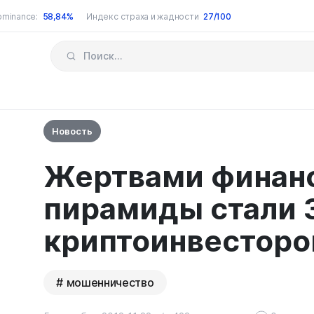
ominance:
58,84%
Индекс страха и жадности
27/100
Новость
Жертвами финан
пирамиды стали 
криптоинвесторо
мошенничество