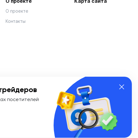
О проекте
Карта сайта
О проекте
Контакты
трейдеров
ках посетителей
ии Эл № ФС 77-74908 от «25» января 2019 г. Выдано
ионных технологий и массовых коммуникаций