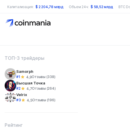
Капитализация:
$
2 204,78 млрд
Объем 24ч:
$
58,52 млрд
BTC D
оиск по сайту
ТОП-3 трейдеры
Samorph
#1
Отзывы (338)
4,9
Высшая Точка
#2
Отзывы (264)
4,7
Velrix
#3
Отзывы (196)
4,5
Рейтинг