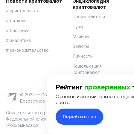
Новости криптовалют
Энциклопедия
криптовалют
# криптовалюта
Производители
# биткоин
Пулы
# блокчейн
Майнинг
# аналитика
Валюты
# законодательство
Личности
Кошельки для
криптовалют
Рейтинг
проверенных
© 2023 — Coinmania
Основан исключительно на оцен
Возрастное ограничение 16+
сайта
Свидетельство о регистрации средства массовой информац
Перейти в топ
Федеральной службой по надзору в сфере связи, информац
(Роскомнадзор)