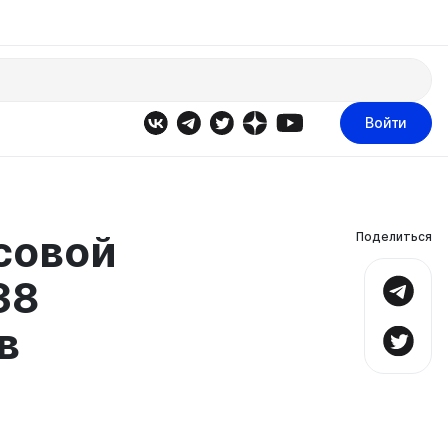
Войти
совой
Поделиться
38
в