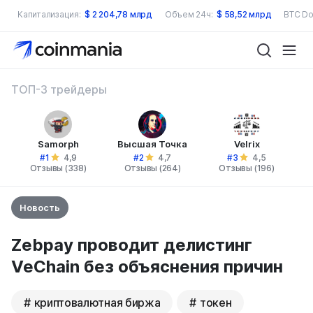
Капитализация:
$
2 204,78 млрд
Объем 24ч:
$
58,52 млрд
BTC Do
ТОП-3 трейдеры
Samorph
Высшая Точка
Velrix
#1
#2
#3
4,9
4,7
4,5
Отзывы (338)
Отзывы (264)
Отзывы (196)
Новость
Zebpay проводит делистинг
VeChain без объяснения причин
криптовалютная биржа
токен