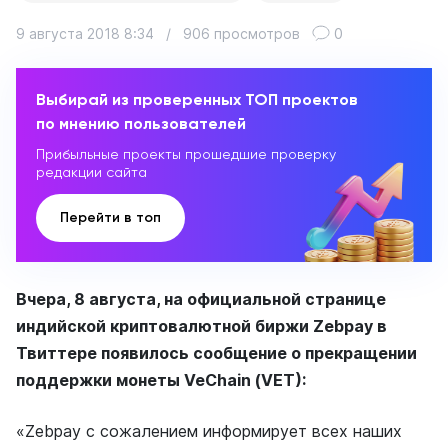
9 августа 2018 8:34
/
906 просмотров
0
Выбирай из проверенных ТОП проектов
по мнению пользователей
Прибыльные проекты прошедшие проверку
редакции сайта
Перейти в топ
Вчера, 8 августа, на официальной странице
индийской криптовалютной биржи Zebpay в
Твиттере появилось сообщение о прекращении
поддержки монеты VeChain (VET):
«Zebpay с сожалением информирует всех наших