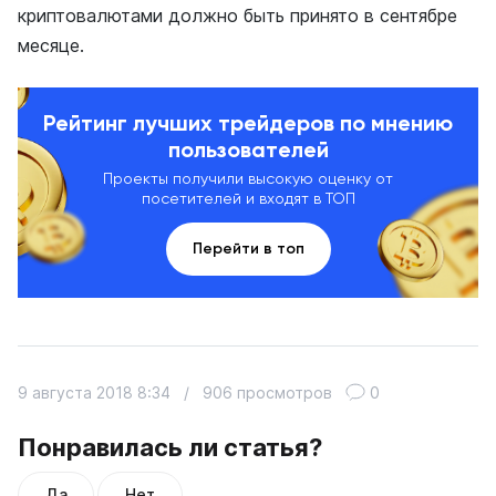
криптовалютами должно быть принято в сентябре
месяце.
Рейтинг лучших трейдеров по мнению
пользователей
Проекты получили высокую оценку от
посетителей и входят в ТОП
Перейти в топ
9 августа 2018 8:34
/
906 просмотров
0
Понравилась ли статья?
Да
Нет