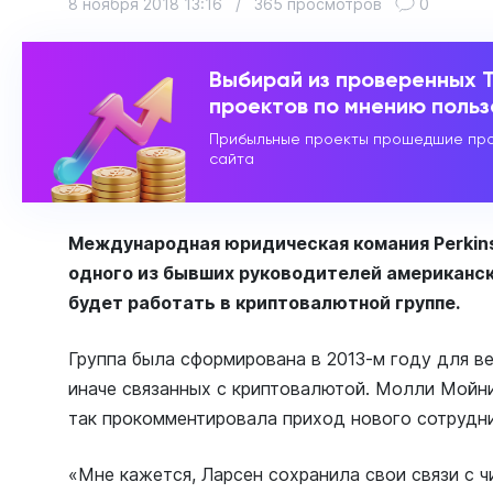
8 ноября 2018 13:16
/
365 просмотров
0
Выбирай из проверенных 
проектов по мнению поль
Прибыльные проекты прошедшие про
сайта
Международная юридическая комания Perkin
одного из бывших руководителей американск
будет работать в криптовалютной группе.
Группа была сформирована в 2013-м году для в
иначе связанных с криптовалютой. Молли Мойних
так прокомментировала приход нового сотрудни
«Мне кажется, Ларсен сохранила свои связи с 