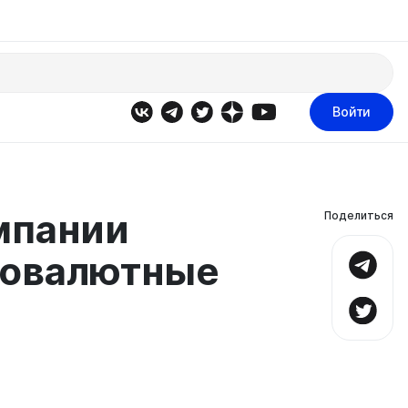
Войти
мпании
Поделиться
товалютные