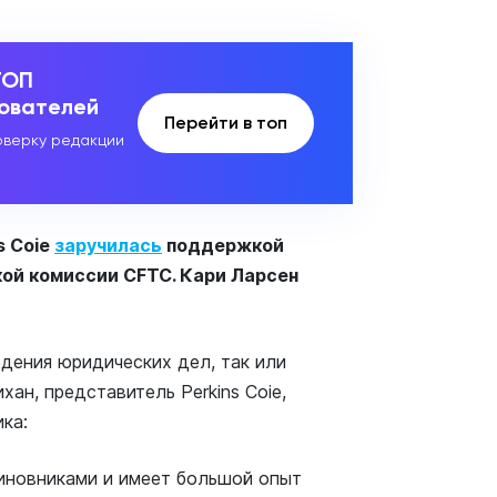
ТОП
зователей
Перейти в топ
верку редакции
s Coie
заручилась
поддержкой
ой комиссии CFTC. Кари Ларсен
едения юридических дел, так или
ан, представитель Perkins Coie,
ка:
чиновниками и имеет большой опыт