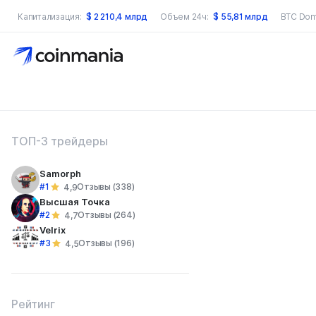
Капитализация:
$
2 210,4 млрд
Объем 24ч:
$
55,81 млрд
BTC Dom
оиск по сайту
ТОП-3 трейдеры
Samorph
#1
Отзывы (338)
4,9
Высшая Точка
#2
Отзывы (264)
4,7
Velrix
#3
Отзывы (196)
4,5
Рейтинг