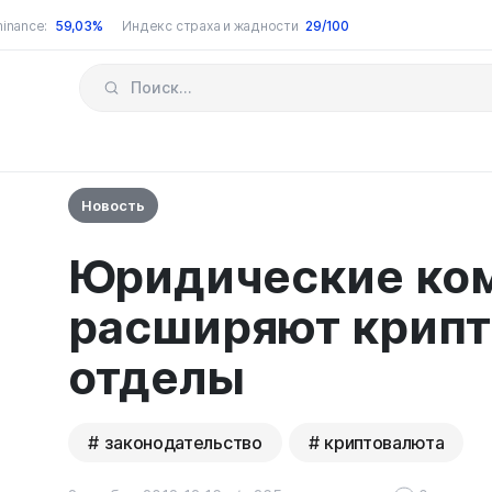
inance:
59,03%
Индекс страха и жадности
29/100
Новость
Юридические ко
расширяют крип
отделы
законодательство
криптовалюта