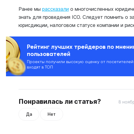
Ранее мы
рассказали
о многочисленных юридиче
знать для проведения ICO. Следует помнить о з
юрисдикции, налоговом статусе компании и риск
Рейтинг лучших трейдеров по мнен
пользователей
Проекты получили высокую оценку от посетителей
входят в ТОП
Понравилась ли статья?
8 ноябр
Да
Нет