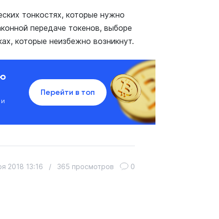
ских тонкостях, которые нужно
аконной передаче токенов, выборе
ах, которые неизбежно возникнут.
ию
Перейти в топ
 и
я 2018 13:16
/
365 просмотров
0