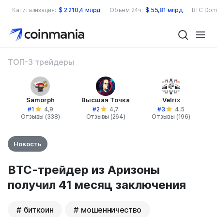
Капитализация:
$
2 210,4 млрд
Объем 24ч:
$
55,81 млрд
BTC Dom
ТОП-3 трейдеры
Samorph
Высшая Точка
Velrix
#1
#2
#3
4,9
4,7
4,5
Отзывы (338)
Отзывы (264)
Отзывы (196)
Новость
ВТС-трейдер из Аризоны
получил 41 месяц заключения
биткоин
мошенничество