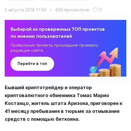
3 августа 2018 11:50
/
409 просмотров
0
Выбирай из проверенных ТОП проектов
по мнению пользователей
Прибыльные проекты прошедшие проверку
редакции сайта
Перейти в топ
Бывший криптотрейдер и оператор
криптовалютного обменника Томас Марио
Костанцо, житель штата Аризона, приговорен к
41 месяцу пребывания в тюрьме за отмывание
средств с помощью биткоина.