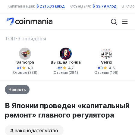
Капитализация:
$
2 215,03 млрд
Объем 24ч:
$
33,79 млрд
BTC Do
ТОП-3 трейдеры
Samorph
Высшая Точка
Velrix
#1
#2
#3
4,9
4,7
4,5
Отзывы (338)
Отзывы (264)
Отзывы (196)
Новость
В Японии проведен «капитальный
ремонт» главного регулятора
законодательство