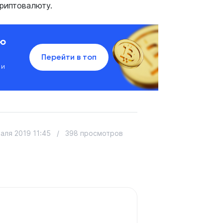
риптовалюту.
ию
Перейти в топ
 и
аля 2019 11:45
/
398 просмотров