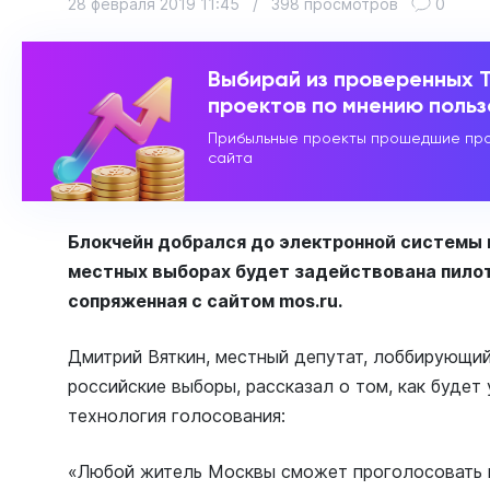
28 февраля 2019 11:45
/
398 просмотров
0
Выбирай из проверенных 
проектов по мнению поль
Прибыльные проекты прошедшие про
сайта
Блокчейн добрался до электронной системы 
местных выборах будет задействована пилот
сопряженная с сайтом mos.ru.
Дмитрий Вяткин, местный депутат, лоббирующий
российские выборы, рассказал о том, как будет
технология голосования:
«Любой житель Москвы сможет проголосовать на