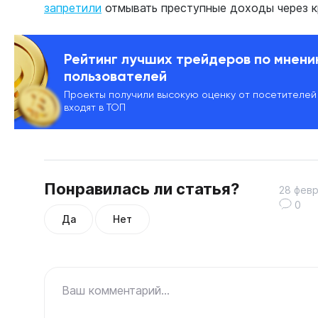
запретили
отмывать преступные доходы через к
Рейтинг лучших трейдеров по мнен
пользователей
Проекты получили высокую оценку от посетителей
входят в ТОП
Понравилась ли статья?
28 февр
0
Да
Нет
Ваш комментарий...