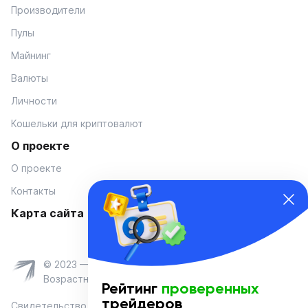
Производители
Пулы
Майнинг
Валюты
Личности
Кошельки для криптовалют
О проекте
О проекте
Контакты
Карта сайта
© 2023 — Coinmania
Возрастное ограничение 16+
Рейтинг
проверенных
трейдеров
Свидетельство о регистрации средства массовой