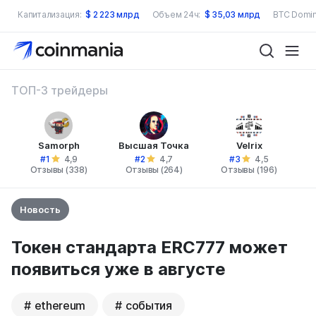
Капитализация:
$
2 223 млрд
Объем 24ч:
$
35,03 млрд
BTC Domin
ТОП-3 трейдеры
Samorph
Высшая Точка
Velrix
#1
#2
#3
4,9
4,7
4,5
Отзывы (338)
Отзывы (264)
Отзывы (196)
Новость
Токен стандарта ERC777 может
появиться уже в августе
ethereum
события