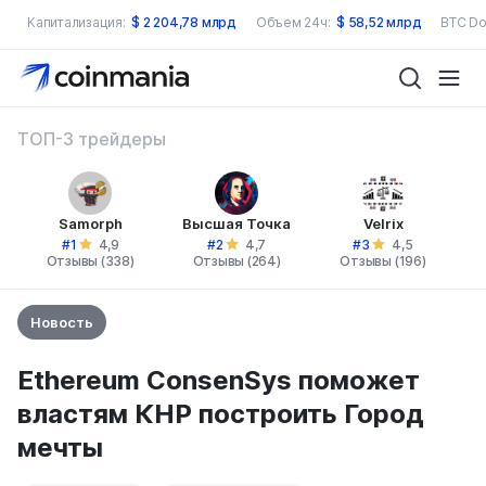
Капитализация:
$
2 204,78 млрд
Объем 24ч:
$
58,52 млрд
BTC Do
ТОП-3 трейдеры
Samorph
Высшая Точка
Velrix
#1
#2
#3
4,9
4,7
4,5
Отзывы (338)
Отзывы (264)
Отзывы (196)
Новость
Ethereum ConsenSys поможет
властям КНР построить Город
мечты