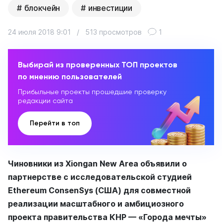
блокчейн
инвестиции
24 июля 2018 9:01
/
513 просмотров
1
Выбирай из проверенных ТОП проектов
по мнению пользователей
Прибыльные проекты прошедшие проверку
редакции сайта
Перейти в топ
Чиновники из Xiongan New Area объявили о
партнерстве с исследовательской студией
Ethereum ConsenSys (США) для совместной
реализации масштабного и амбициозного
проекта правительства КНР — «Города мечты»