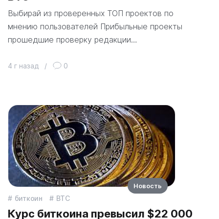
Выбирай из проверенных ТОП проектов по
мнению пользователей Прибыльные проекты
прошедшие проверку редакции…
4 г назад
/
0
Новость
биткоин
BTC
Курс биткоина превысил $22 000