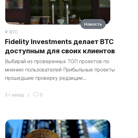
Новость
BTC
Fidelity Investments делает BTC
доступным для своих клиентов
Выбирай из проверенных ТОП проектов по
мнению пользователей Прибыльные проекты
прошедшие проверку редакции…
3 г назад
/
0