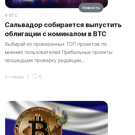
Новость
BTC
Сальвадор собирается выпустить
облигации с номиналом в BTC
Выбирай из проверенных ТОП проектов по
мнению пользователей Прибыльные проекты
прошедшие проверку редакции…
3 г назад
/
0