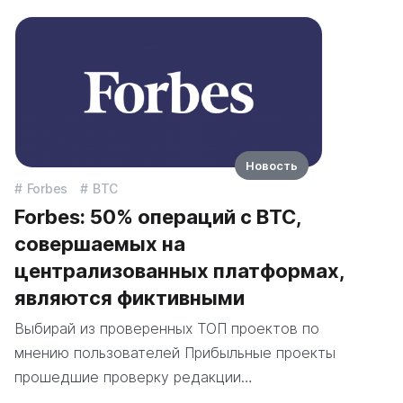
Новость
Forbes
BTC
Forbes: 50% операций с BTC,
совершаемых на
централизованных платформах,
являются фиктивными
Выбирай из проверенных ТОП проектов по
мнению пользователей Прибыльные проекты
прошедшие проверку редакции…