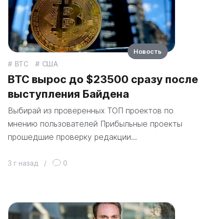
Новость
BTC
США
BTC вырос до $23500 сразу после
выступления Байдена
Выбирай из проверенных ТОП проектов по
мнению пользователей Прибыльные проекты
прошедшие проверку редакции…
3 г назад
/
0