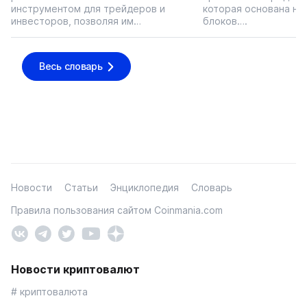
инструментом для трейдеров и
которая основана на
инвесторов, позволяя им…
блоков….
Весь словарь
Новости
Статьи
Энциклопедия
Словарь
Правила пользования сайтом Coinmania.com
Новости криптовалют
# криптовалюта