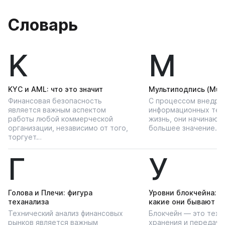
записям
Словарь
K
М
KYС и AML: что это значит
Мультиподпись (Multi
Финансовая безопасность
С процессом внедре
является важным аспектом
информационных тех
работы любой коммерческой
жизнь, они начинают
организации, независимо от того,
большее значение…
торгует…
Г
У
Голова и Плечи: фигура
Уровни блокчейна: чт
теханализа
какие они бывают
Технический анализ финансовых
Блокчейн — это техн
рынков является важным
хранения и передачи