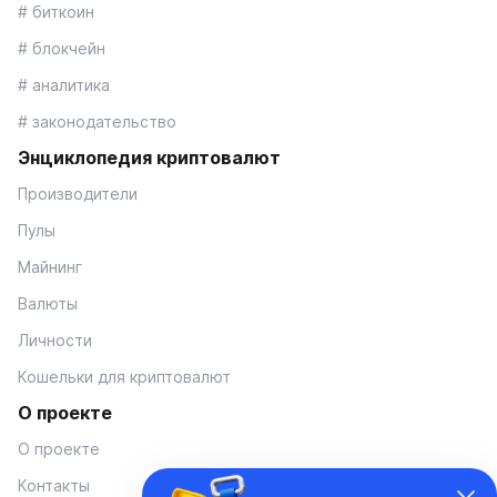
# биткоин
# блокчейн
# аналитика
# законодательство
Энциклопедия криптовалют
Производители
Пулы
Майнинг
Валюты
Личности
Кошельки для криптовалют
О проекте
О проекте
Контакты