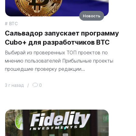
Новость
BTC
Сальвадор запускает программу
Cubo+ для разработчиков BTC
Выбирай из проверенных ТОП проектов по
мнению пользователей Прибыльные проекты
прошедшие проверку редакции…
3 г назад
/
0