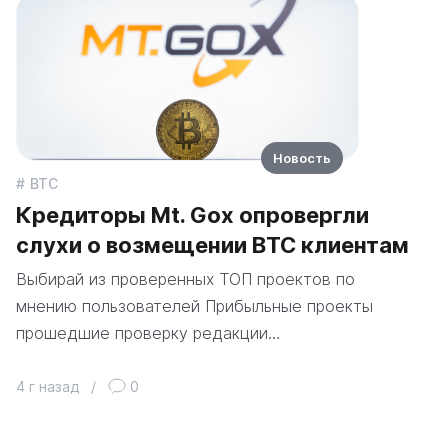
Новость
BTC
Кредиторы Mt. Gox опровергли
слухи о возмещении BTC клиентам
Выбирай из проверенных ТОП проектов по
мнению пользователей Прибыльные проекты
прошедшие проверку редакции…
4 г назад
/
0