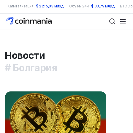
Капитализация:
$
2 215,03 млрд
Объем 24ч:
$
33,79 млрд
BTC Do
Новости
Болгария