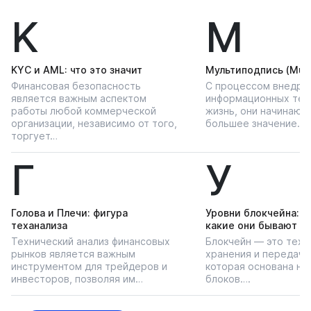
K
М
KYС и AML: что это значит
Мультиподпись (Multi
Финансовая безопасность
С процессом внедре
является важным аспектом
информационных тех
работы любой коммерческой
жизнь, они начинают
организации, независимо от того,
большее значение…
торгует…
Г
У
Голова и Плечи: фигура
Уровни блокчейна: чт
теханализа
какие они бывают
Технический анализ финансовых
Блокчейн — это техн
рынков является важным
хранения и передачи
инструментом для трейдеров и
которая основана на
инвесторов, позволяя им…
блоков….