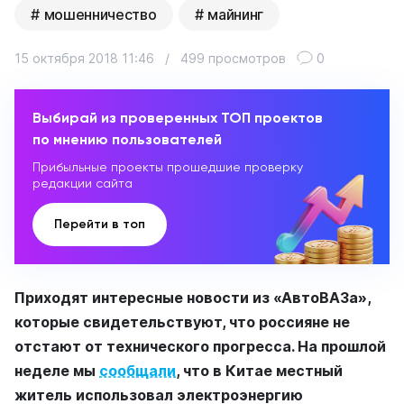
мошенничество
майнинг
15 октября 2018 11:46
/
499 просмотров
0
Выбирай из проверенных ТОП проектов
по мнению пользователей
Прибыльные проекты прошедшие проверку
редакции сайта
Перейти в топ
Приходят интересные новости из «АвтоВАЗа»,
которые свидетельствуют, что россияне не
отстают от технического прогресса. На прошлой
неделе мы
сообщали
, что в Китае местный
житель использовал электроэнергию