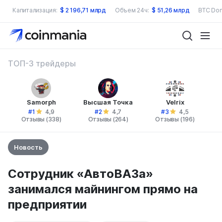
Капитализация:
$
2 196,71 млрд
Объем 24ч:
$
51,26 млрд
BTC Dom
ТОП-3 трейдеры
Samorph
Высшая Точка
Velrix
#1
#2
#3
4,9
4,7
4,5
Отзывы (338)
Отзывы (264)
Отзывы (196)
Новость
Сотрудник «АвтоВАЗа»
занимался майнингом прямо на
предприятии