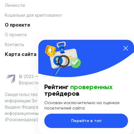
Личности
Кошельки для криптовалют
О проекте
О проекте
Контакты
Карта сайта
© 2023 — Coinmania
Возрастное ограничение 16+
Рейтинг
проверенных
трейдеров
Свидетельство о регистрации средства массовой
информации Эл № ФС 77-74908 от «25» января 2019 г.
Основан исключительно на оценках
Выдано Федеральной службой по надзору в сфере связи,
посетителей сайта
информационных технологий и массовых коммуникаций
(Роскомнадзор)
Перейти в топ