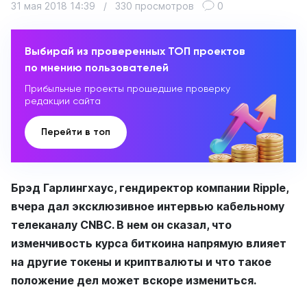
31 мая 2018 14:39
/
330 просмотров
0
Выбирай из проверенных ТОП проектов
по мнению пользователей
Прибыльные проекты прошедшие проверку
редакции сайта
Перейти в топ
Брэд Гарлингхаус, гендиректор компании Ripple,
вчера дал эксклюзивное интервью кабельному
телеканалу CNBC. В нем он сказал, что
изменчивость курса биткоина напрямую влияет
на другие токены и криптвалюты и что такое
положение дел может вскоре измениться.