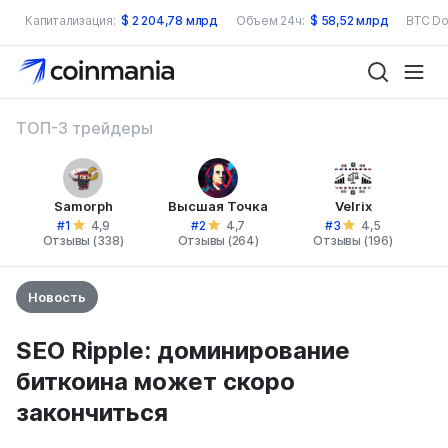
Капитализация:
$
2 204,78 млрд
Объем 24ч:
$
58,52 млрд
BTC Do
ТОП-3 трейдеры
Samorph
Высшая Точка
Velrix
#1
#2
#3
4,9
4,7
4,5
Отзывы (338)
Отзывы (264)
Отзывы (196)
Новость
SEO Ripple: доминирование
биткоина может скоро
закончиться