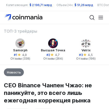
Капитализация:
$
2 196,71 млрд
Объем 24ч:
$
51,26 млрд
BTC Dom
ТОП-3 трейдеры
Samorph
Высшая Точка
Velrix
#1
#2
#3
4,9
4,7
4,5
Отзывы (338)
Отзывы (264)
Отзывы (196)
Новость
СЕО Binance Чанпен Чжао: не
паникуйте, это всего лишь
ежегодная коррекция рынка