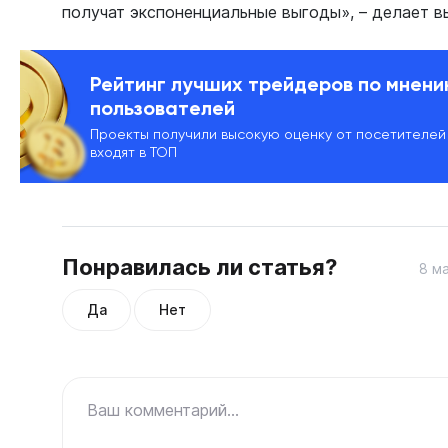
получат экспоненциальные выгоды», – делает в
Рейтинг лучших трейдеров по мнен
пользователей
Проекты получили высокую оценку от посетителей
входят в ТОП
Понравилась ли статья?
8 ма
Да
Нет
Ваш комментарий...