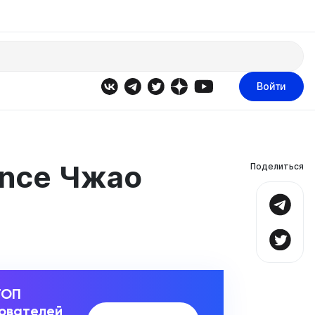
Войти
ance Чжао
Поделиться
ТОП
зователей