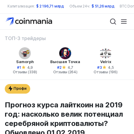
Капитализация:
$
2 196,71 млрд
Объем 24ч:
$
51,26 млрд
BTC Dom
ТОП-3 трейдеры
Samorph
Высшая Точка
Velrix
#1
#2
#3
4,9
4,7
4,5
Отзывы (338)
Отзывы (264)
Отзывы (196)
Профи
Прогноз курса лайткоин на 2019
год: насколько велик потенциал
серебряной криптовалюты?
Обновлено 01.02.2019