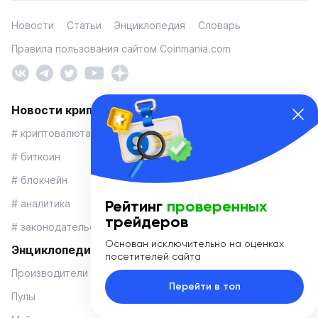
Новости
Статьи
Энциклопедия
Словарь
Правила пользования сайтом Coinmania.com
Новости криптовалют
# криптовалюта
# биткоин
# блокчейн
Рейтинг
проверенных
# аналитика
трейдеров
# законодательство
Основан исключительно на оценках
Энциклопедия криптовалют
посетителей сайта
Производители
Перейти в топ
Пулы