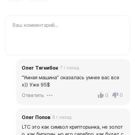
Ваш комментарий...
Олег Тягнибок
7 г назад
“Умная машина” оказалась умнее вас все
х)) Уже 95$
0
0
Ответить
Олег Попов
8 г назад
LTC это как символ крипторынка, не золот
о, как биткоин, но его серебро. как будет с