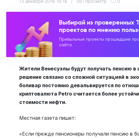
13 декабря 2018 16:18
/
561 просмотр
0
Выбирай из проверенных 
проектов по мнению поль
Прибыльные проекты прошедшие про
сайта
Жители Венесуэлы будут получать пенсию в
решение связано со сложной ситуацией в эк
боливар постоянно девальвируется по отнош
криптовалюта Petro считается более устойчи
стоимости нефти.
Местная газета пишет:
«Если прежде пенсионеры получали пенсию в бо