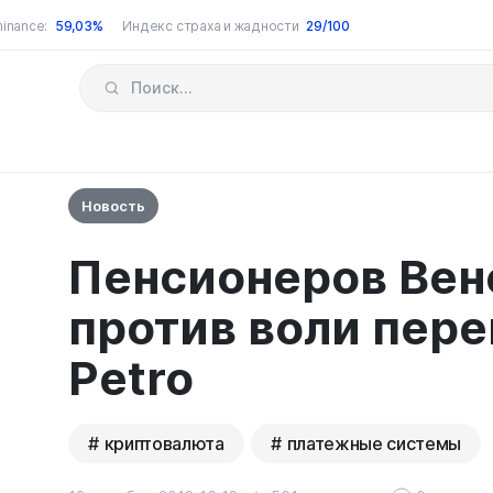
inance:
59,03%
Индекс страха и жадности
29/100
Новость
Пенсионеров Вен
против воли пере
Petro
криптовалюта
платежные системы