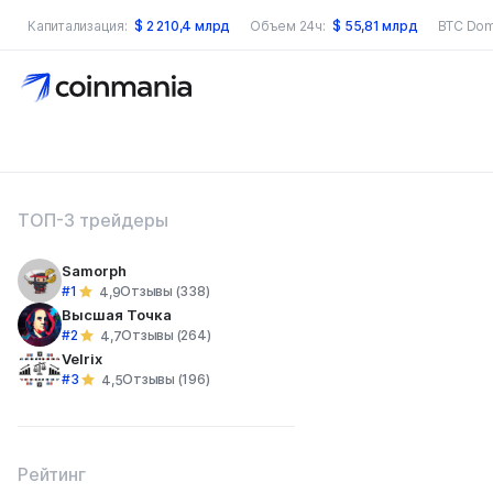
Капитализация:
$
2 210,4 млрд
Объем 24ч:
$
55,81 млрд
BTC Dom
оиск по сайту
ТОП-3 трейдеры
Samorph
#1
Отзывы (338)
4,9
Высшая Точка
#2
Отзывы (264)
4,7
Velrix
#3
Отзывы (196)
4,5
Рейтинг