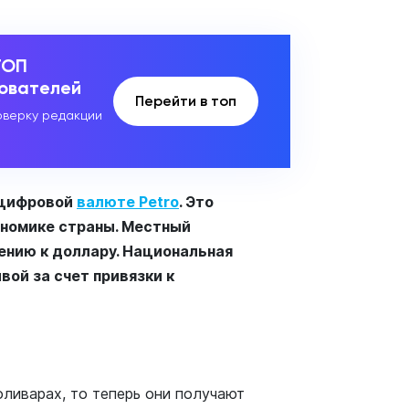
ТОП
зователей
Перейти в топ
верку редакции
 цифровой
валюте Petro
. Это
ономике страны. Местный
ению к доллару. Национальная
вой за счет привязки к
ливарах, то теперь они получают