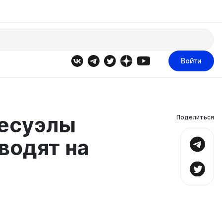
Войти
есуэлы
Поделиться
водят на