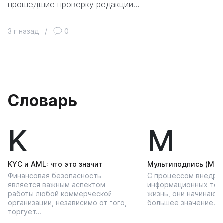
прошедшие проверку редакции…
3 г назад
/
0
Словарь
K
М
KYС и AML: что это значит
Мультиподпись (Multi
Финансовая безопасность
С процессом внедре
является важным аспектом
информационных тех
работы любой коммерческой
жизнь, они начинают
организации, независимо от того,
большее значение…
торгует…