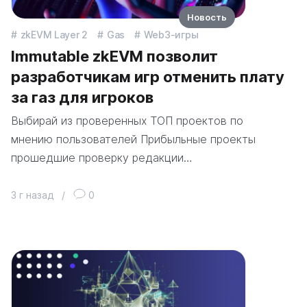
Новость
zkEVM Layer 2
Gas
Web3-игры
Immutable zkEVM позволит
разработчикам игр отменить плату
за газ для игроков
Выбирай из проверенных ТОП проектов по
мнению пользователей Прибыльные проекты
прошедшие проверку редакции…
3 г назад
/
0