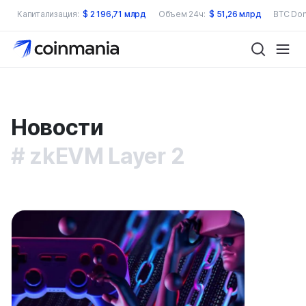
Капитализация:
$
2 196,71 млрд
Объем 24ч:
$
51,26 млрд
BTC Dom
Новости
zkEVM Layer 2