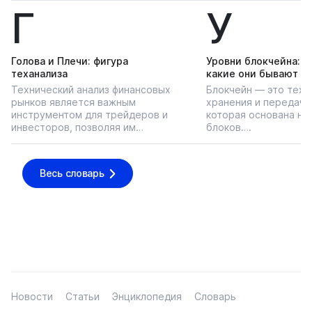
Г
У
Голова и Плечи: фигура
Уровни блокчейна: чт
теханализа
какие они бывают
Технический анализ финансовых
Блокчейн — это техн
рынков является важным
хранения и передачи
инструментом для трейдеров и
которая основана на
инвесторов, позволяя им…
блоков….
Весь словарь
Новости
Статьи
Энциклопедия
Словарь