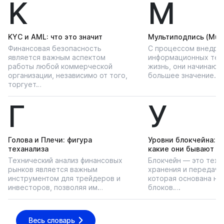
K
М
KYС и AML: что это значит
Мультиподпись (Multi
Финансовая безопасность
С процессом внедре
является важным аспектом
информационных тех
работы любой коммерческой
жизнь, они начинают
организации, независимо от того,
большее значение…
торгует…
Г
У
Голова и Плечи: фигура
Уровни блокчейна: чт
теханализа
какие они бывают
Технический анализ финансовых
Блокчейн — это техн
рынков является важным
хранения и передачи
инструментом для трейдеров и
которая основана на
инвесторов, позволяя им…
блоков….
Весь словарь