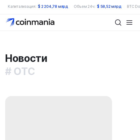
Капитализация:
$
2 204,78 млрд
Объем 24ч:
$
58,52 млрд
BTC Do
Новости
OTC